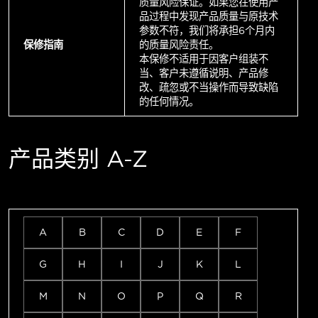
质量风险保证。如果您在使用产
品过程中发现产品质量与原技术
参数不符，我们将承担6个月内
保修指南
的质量风险责任。
本保修不适用于因客户组装不
当、客户未遵循说明、产品修
改、疏忽或不当操作而导致缺陷
的任何情况。
产品类别 A-Z
A
B
C
D
E
F
G
H
I
J
K
L
M
N
O
P
Q
R