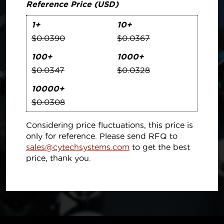
Reference Price (USD)
1+
10+
$0.0390
$0.0367
100+
1000+
$0.0347
$0.0328
10000+
$0.0308
Considering price fluctuations, this price is
only for reference. Please send RFQ to
sales@cytechsystems.com
to get the best
price, thank you.