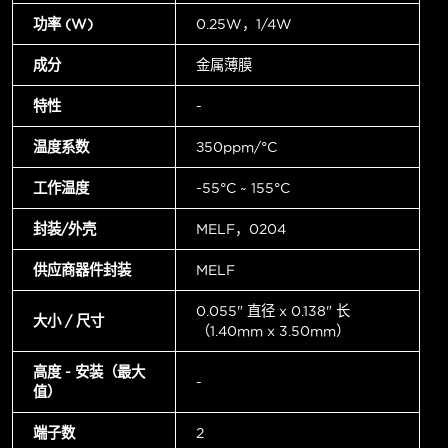
功率 (W)
0.25W，1/4W
成分
金属薄膜
特性
-
温度系数
±50ppm/°C
工作温度
-55°C ~ 155°C
封装/外壳
MELF，0204
供应商器件封装
MELF
0.055" 直径 x 0.138" 长
大小 / 尺寸
（1.40mm x 3.50mm）
高度 - 安装（最大
-
值）
端子数
2