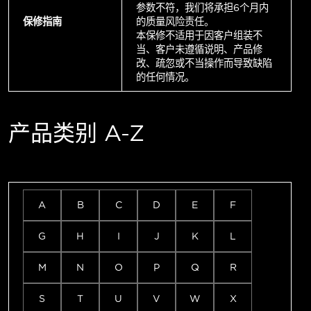
参数不符，我们将承担6个月内
保修指南
的质量风险责任。
本保修不适用于因客户组装不
当、客户未遵循说明、产品修
改、疏忽或不当操作而导致缺陷
的任何情况。
产品类别 A-Z
A
B
C
D
E
F
G
H
I
J
K
L
M
N
O
P
Q
R
S
T
U
V
W
X