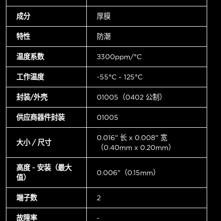
成分
厚膜
特性
防潮
温度系数
±300ppm/°C
工作温度
-55°C ~ 125°C
封装/外壳
01005（0402 公制）
供应商器件封装
01005
0.016" 长 x 0.008" 宽
大小 / 尺寸
（0.40mm x 0.20mm）
高度 - 安装（最大
0.006"（0.15mm）
值）
端子数
2
故障率
-