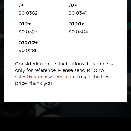
1+
10+
$0.0362
$0.0341
100+
1000+
$0.0323
$0.0304
10000+
$0.0286
Considering price fluctuations, this price is
only for reference. Please send RFQ to
sales@cytechsystems.com
to get the best
price, thank you.