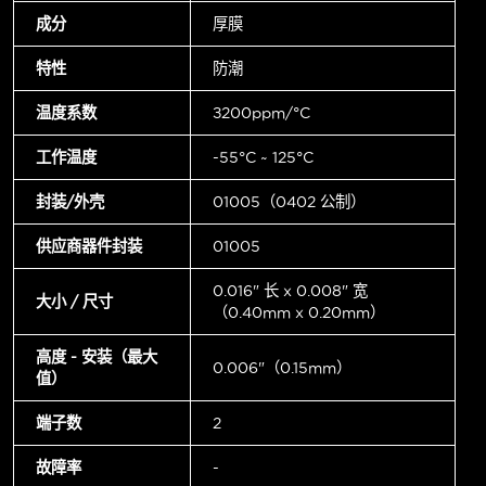
成分
厚膜
特性
防潮
温度系数
±200ppm/°C
工作温度
-55°C ~ 125°C
封装/外壳
01005（0402 公制）
供应商器件封装
01005
0.016" 长 x 0.008" 宽
大小 / 尺寸
（0.40mm x 0.20mm）
高度 - 安装（最大
0.006"（0.15mm）
值）
端子数
2
故障率
-