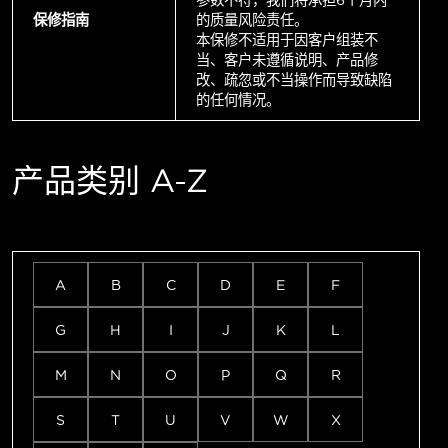
参数不符，我们将承担6个月内
保修指南
的质量风险责任。
本保修不适用于因客户组装不
当、客户未遵循说明、产品修
改、疏忽或不当操作而导致缺陷
的任何情况。
产品类别 A-Z
A
B
C
D
E
F
G
H
I
J
K
L
M
N
O
P
Q
R
S
T
U
V
W
X