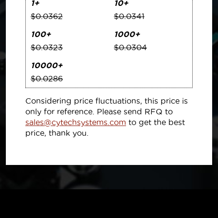
1+
10+
$0.0362
$0.0341
100+
1000+
$0.0323
$0.0304
10000+
$0.0286
Considering price fluctuations, this price is
only for reference. Please send RFQ to
sales@cytechsystems.com
to get the best
price, thank you.