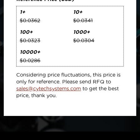
1+
10+
$0.0362
$0.0341
100+
1000+
$0.0323
$0.0304
10000+
$0.0286
Considering price fluctuations, this price is
only for reference. Please send RFQ to
sales@cytechsystems.com
to get the best
price, thank you.