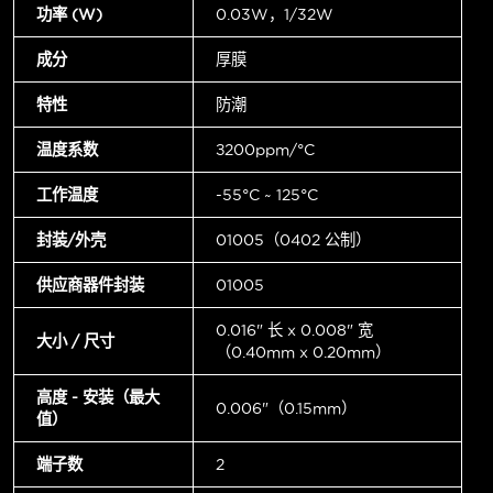
功率 (W)
0.03W，1/32W
成分
厚膜
特性
防潮
温度系数
±200ppm/°C
工作温度
-55°C ~ 125°C
封装/外壳
01005（0402 公制）
供应商器件封装
01005
0.016" 长 x 0.008" 宽
大小 / 尺寸
（0.40mm x 0.20mm）
高度 - 安装（最大
0.006"（0.15mm）
值）
端子数
2