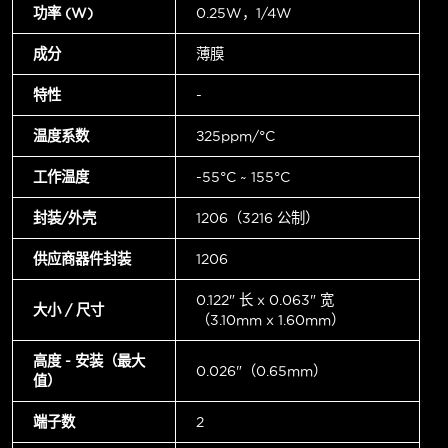
功率 (W)
0.25W，1/4W
成分
薄膜
特性
-
温度系数
±25ppm/°C
工作温度
-55°C ~ 155°C
封装/外壳
1206（3216 公制）
供应商器件封装
1206
0.122" 长 x 0.063" 宽
大小 / 尺寸
（3.10mm x 1.60mm）
高度 - 安装（最大
0.026"（0.65mm）
值）
端子数
2