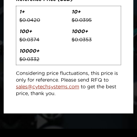
1+
10+
$0.0420
$0.0395
100+
1000+
$0.0374
$0.0353
10000+
$0.0332
Considering price fluctuations, this price is
only for reference. Please send RFQ to
sales@cytechsystems.com
to get the best
price, thank you.