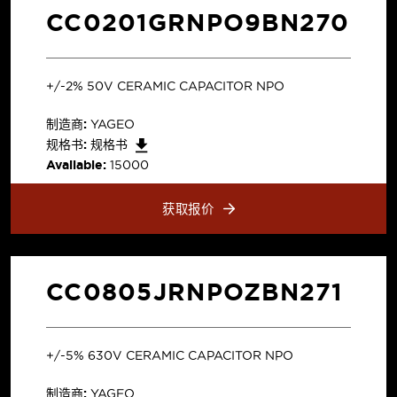
CC0201GRNPO9BN270
+/-2% 50V CERAMIC CAPACITOR NPO
制造商:
YAGEO
规格书:
规格书
Available:
15000
获取报价
CC0805JRNPOZBN271
+/-5% 630V CERAMIC CAPACITOR NPO
制造商:
YAGEO