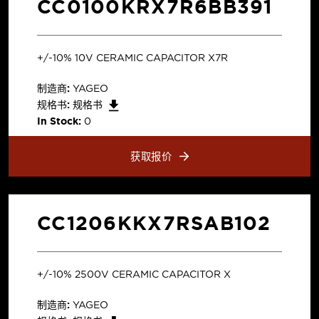
CC0100KRX7R6BB391
+/-10% 10V CERAMIC CAPACITOR X7R
制造商:
YAGEO
规格书:
规格书
In Stock:
0
获取报价
CC1206KKX7RSAB102
+/-10% 2500V CERAMIC CAPACITOR X
制造商:
YAGEO