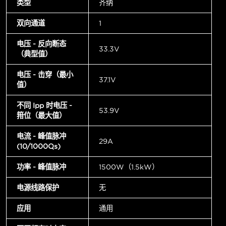
类型
齐纳
双向通道
1
电压 - 反向断态
33.3V
（典型值）
电压 - 击穿（最小
37.1V
值）
不同 Ipp 时电压 -
53.9V
箝位（最大值）
电流 - 峰值脉冲
29A
(10/1000µs)
功率 - 峰值脉冲
1500W（1.5kW）
电源线路保护
无
应用
通用