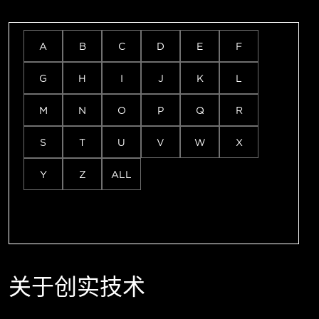
A
B
C
D
E
F
G
H
I
J
K
L
M
N
O
P
Q
R
S
T
U
V
W
X
Y
Z
ALL
关于创实技术