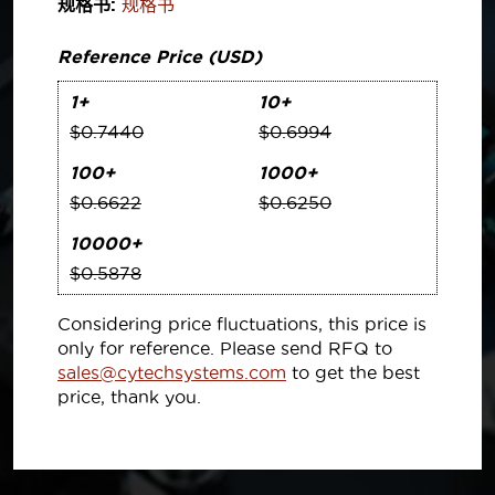
规格书:
规格书
Reference Price (USD)
1+
10+
$0.7440
$0.6994
100+
1000+
$0.6622
$0.6250
10000+
$0.5878
Considering price fluctuations, this price is
only for reference. Please send RFQ to
sales@cytechsystems.com
to get the best
price, thank you.