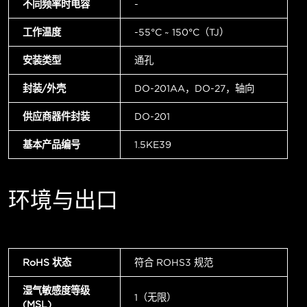
不同频率时电容
-
工作温度
-55°C ~ 150°C（TJ）
安装类型
通孔
封装/外壳
DO-201AA，DO-27，轴向
供应商器件封装
DO-201
基本产品编号
1.5KE39
环境与出口
RoHS 状态
符合 ROHS3 规范
湿气敏感度等级
1（无限）
(MSL)