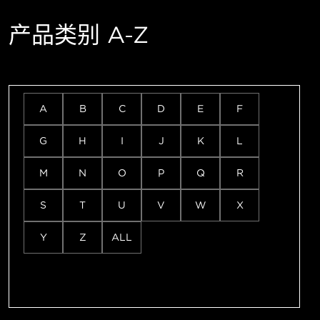
产品类别 A-Z
A
B
C
D
E
F
G
H
I
J
K
L
M
N
O
P
Q
R
S
T
U
V
W
X
Y
Z
ALL