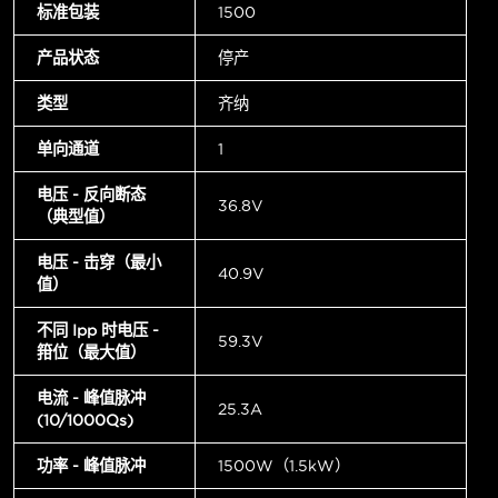
标准包装
1500
产品状态
停产
类型
齐纳
单向通道
1
电压 - 反向断态
36.8V
（典型值）
电压 - 击穿（最小
40.9V
值）
不同 Ipp 时电压 -
59.3V
箝位（最大值）
电流 - 峰值脉冲
25.3A
(10/1000µs)
功率 - 峰值脉冲
1500W（1.5kW）