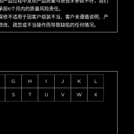
用产品过程中发现产品质量与原技术参数不符，我们
承担6个月内的质量风险责任。
保修不适用于因客户组装不当、客户未遵循说明、产
修改、疏忽或不当操作而导致缺陷的任何情况。
G
H
I
J
K
L
S
T
U
V
W
X