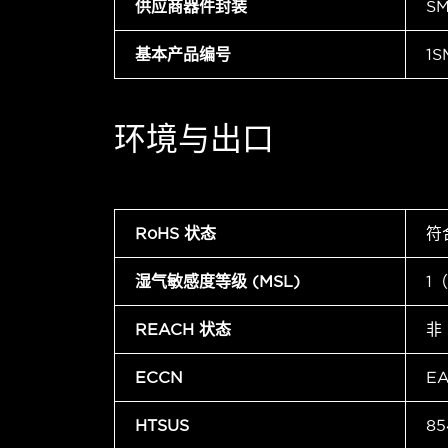
供应商器件封装
S
基本产品编号
1S
环境与出口
RoHS 状态
符
湿气敏感度等级 (MSL)
1
REACH 状态
非
ECCN
E
HTSUS
85