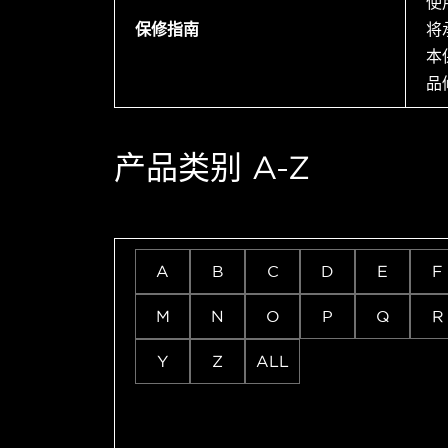
使
保修指南
将
本
品
产品类别 A-Z
A
B
C
D
E
F
M
N
O
P
Q
R
Y
Z
ALL