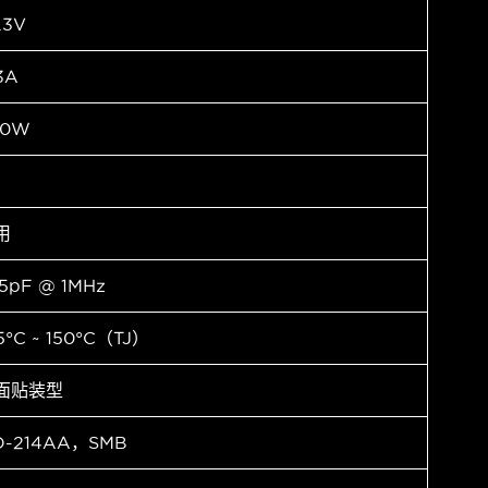
.3V
.3A
00W
用
5pF @ 1MHz
5°C ~ 150°C（TJ）
面贴装型
O-214AA，SMB