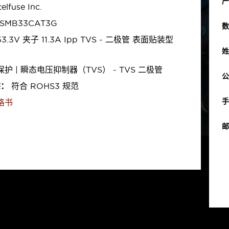
产
telfuse Inc.
SMB33CAT3G
数
3.3V 夹子 11.3A Ipp TVS - 二极管 表面贴装型
姓
护 | 瞬态电压抑制器（TVS） - TVS 二极管
公
态：
符合 ROHS3 规范
手
格书
邮