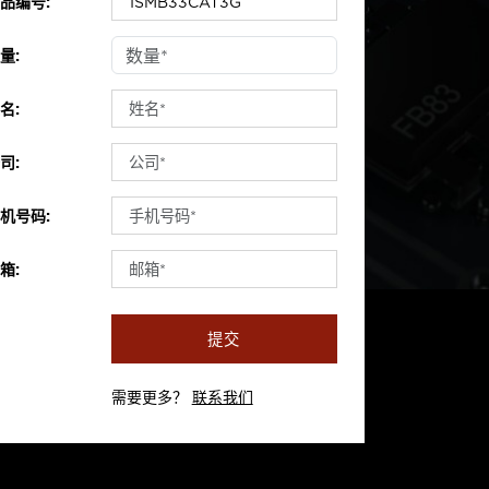
品编号:
量:
名:
司:
机号码:
箱:
提交
需要更多？
联系我们