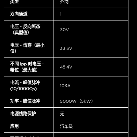
类型
齐纳
双向通道
1
电压 - 反向断态
30V
（典型值）
电压 - 击穿（最小
33.3V
值）
不同 Ipp 时电压 -
48.4V
箝位（最大值）
电流 - 峰值脉冲
103A
(10/1000µs)
功率 - 峰值脉冲
5000W（5kW）
电源线路保护
无
应用
汽车级