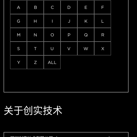
A
B
C
D
E
F
G
H
I
J
K
L
M
N
O
P
Q
R
S
T
U
V
W
X
Y
Z
ALL
关于创实技术