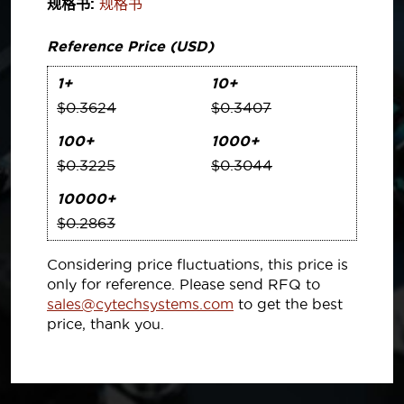
规格书:
规格书
Reference Price (USD)
1+
10+
$0.3624
$0.3407
100+
1000+
$0.3225
$0.3044
10000+
$0.2863
Considering price fluctuations, this price is
only for reference. Please send RFQ to
sales@cytechsystems.com
to get the best
price, thank you.