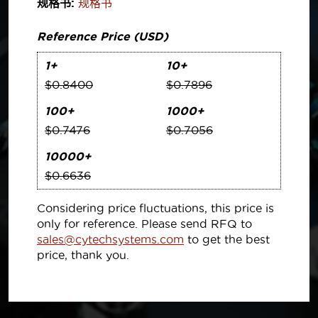
规格书:
规格书
Reference Price (USD)
1+
10+
$0.8400
$0.7896
100+
1000+
$0.7476
$0.7056
10000+
$0.6636
Considering price fluctuations, this price is
only for reference. Please send RFQ to
sales@cytechsystems.com
to get the best
price, thank you.