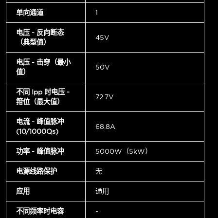
单向通道
1
电压 - 反向断态
45V
（典型值）
电压 - 击穿（最小
50V
值）
不同 Ipp 时电压 -
72.7V
箝位（最大值）
电流 - 峰值脉冲
68.8A
(10/1000µs)
功率 - 峰值脉冲
5000W（5kW）
电源线路保护
无
应用
通用
不同频率时电容
-