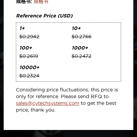
规格书:
规格书
Reference Price (USD)
1+
10+
$0.2942
$0.2766
100+
1000+
$0.2619
$0.2472
10000+
$0.2324
Considering price fluctuations, this price is
only for reference. Please send RFQ to
sales@cytechsystems.com
to get the best
price, thank you.