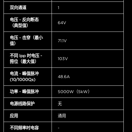
双向通道
1
电压 - 反向断态
64V
（典型值）
电压 - 击穿（最小
71.1V
值）
不同 Ipp 时电压 -
103V
箝位（最大值）
电流 - 峰值脉冲
48.6A
(10/1000µs)
功率 - 峰值脉冲
5000W（5kW）
电源线路保护
无
应用
通用
不同频率时电容
-