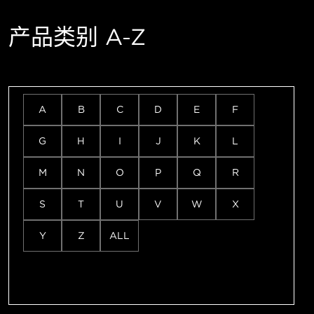
产品类别 A-Z
A
B
C
D
E
F
G
H
I
J
K
L
M
N
O
P
Q
R
S
T
U
V
W
X
Y
Z
ALL