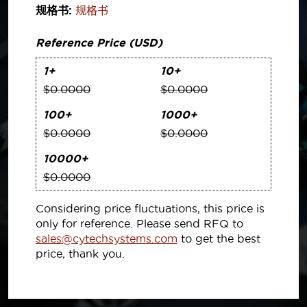
规格书:
规格书
Reference Price (USD)
1+
10+
$0.0000
$0.0000
100+
1000+
$0.0000
$0.0000
10000+
$0.0000
Considering price fluctuations, this price is
only for reference. Please send RFQ to
sales@cytechsystems.com
to get the best
price, thank you.