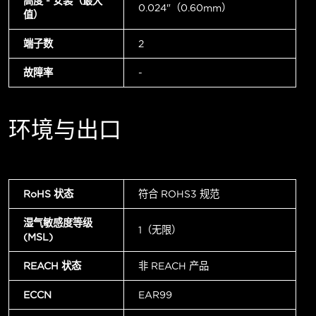
高度 - 安装（最大
0.024"（0.60mm）
值）
端子数
2
故障率
-
环境与出口
RoHS 状态
符合 ROHS3 规范
湿气敏感度等级
1（无限）
(MSL)
REACH 状态
非 REACH 产品
ECCN
EAR99