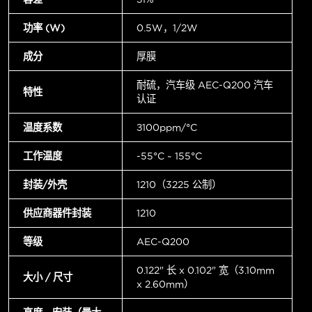
功率 (W)
0.5W，1/2W
成分
厚膜
耐硫，汽车级 AEC-Q200 汽车
特性
认证
温度系数
±100ppm/°C
工作温度
-55°C ~ 155°C
封装/外壳
1210（3225 公制）
供应商器件封装
1210
等级
AEC-Q200
0.122" 长 x 0.102" 宽（3.10mm
大小 / 尺寸
x 2.60mm）