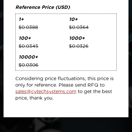
Reference Price (USD)
1+
10+
$0.0388
$0.0364
100+
1000+
$0.0345
$0.0326
10000+
$0.0306
Considering price fluctuations, this price is
only for reference. Please send RFQ to
sales@cytechsystems.com
to get the best
price, thank you.