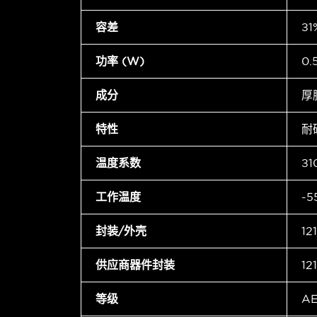
容差
±1
功率 (W)
0
成分
厚
特性
耐
温度系数
±1
工作温度
-5
封装/外壳
12
供应商器件封装
12
等级
A