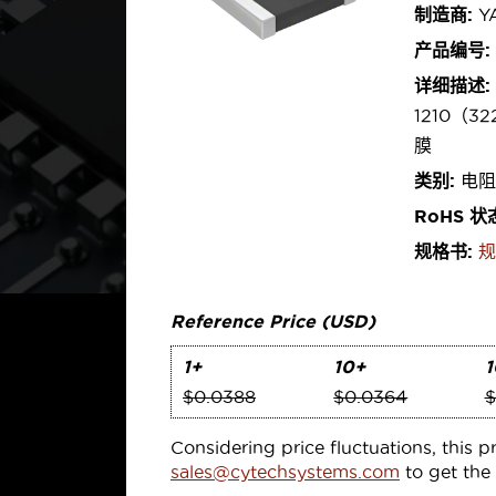
制造商:
Y
产品编号:
详细描述:
1210（3
膜
类别:
电阻
RoHS 状
规格书:
规
Reference Price (USD)
1+
10+
1
$0.0388
$0.0364
$
Considering price fluctuations, this p
sales@cytechsystems.com
to get the 