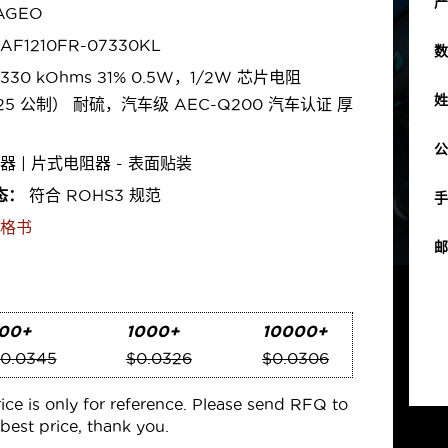
产
AGEO
AF1210FR-07330KL
数
330 kOhms ±1% 0.5W，1/2W 芯片电阻
姓
225 公制） 耐硫，汽车级 AEC-Q200 汽车认证 厚
公
器 | 片式电阻器 - 表面贴装
态：
符合 ROHS3 规范
手
格书
邮
00+
1000+
10000+
0.0345
$0.0326
$0.0306
rice is only for reference. Please send RFQ to
best price, thank you.