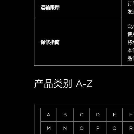
订
运输跟踪
发
C
使
保修指南
将
本
品
产品类别 A-Z
A
B
C
D
E
F
M
N
O
P
Q
R