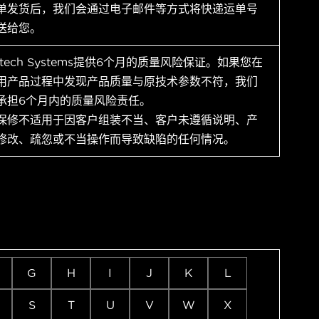
单发货后，我们会通过电子邮件等方式将快递运单号
送给您。
ytech Systems提供6个月的质量风险保证。如果您在
用产品过程中发现产品质量与原技术参数不符，我们
承担6个月内的质量风险责任。
保修不适用于因客户组装不当、客户未遵循说明、产
修改、疏忽或不当操作而导致缺陷的任何情况。
G
H
I
J
K
L
S
T
U
V
W
X