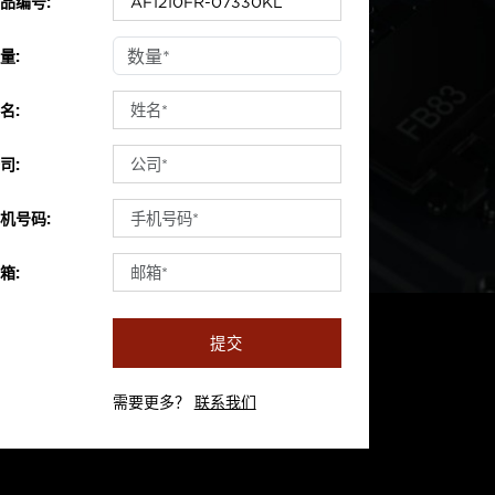
品编号:
量:
名:
司:
机号码:
箱:
提交
需要更多？
联系我们