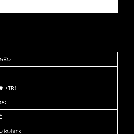
AGEO
F
带（TR）
00
售
0 kOhms