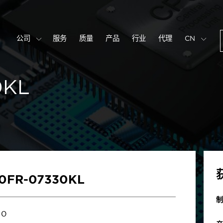
公司
服务
质量
产品
行业
代理
CN
0KL
10FR-07330KL
制
0