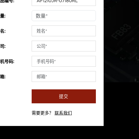
品编号:
量:
名:
司:
机号码:
箱:
提交
需要更多？
联系我们