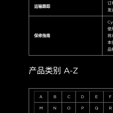
订
运输跟踪
发
C
使
保修指南
将
本
品
产品类别 A-Z
A
B
C
D
E
F
M
N
O
P
Q
R