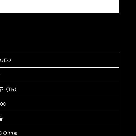
AGEO
F
带（TR）
00
售
0 Ohms