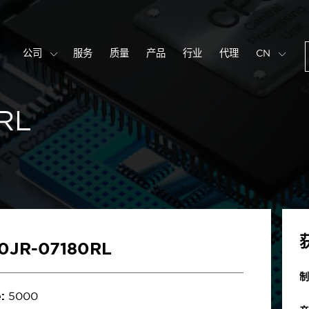
公司
服务
质量
产品
行业
代理
CN
RL
0JR-07180RL
制
:
5000