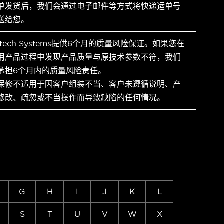
单发货后，我们会通过电子邮件等方式将快递运单号
送给您。
ytech Systems提供6个月的质量风险保证。如果您在
用产品过程中发现产品质量与原技术参数不符，我们
承担6个月内的质量风险责任。
保修不适用于因客户组装不当、客户未遵循说明、产
修改、疏忽或不当操作而导致缺陷的任何情况。
G
H
I
J
K
L
S
T
U
V
W
X