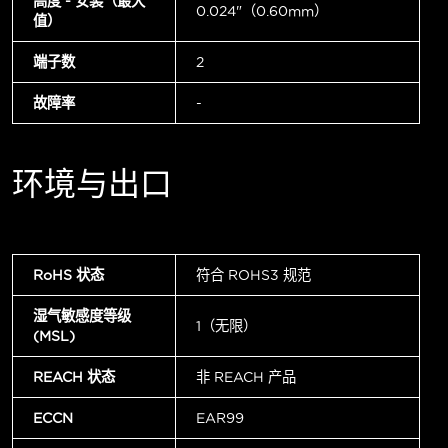
高度 - 安装（最大
0.024"（0.60mm）
值）
端子数
2
故障率
-
环境与出口
RoHS 状态
符合 ROHS3 规范
湿气敏感度等级
1（无限）
(MSL)
REACH 状态
非 REACH 产品
ECCN
EAR99