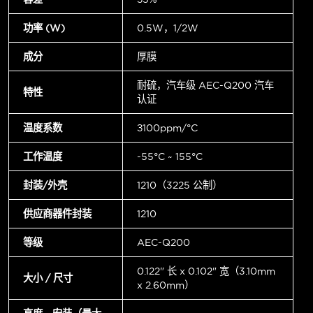
功率 (W)
0.5W，1/2W
成分
厚膜
耐硫，汽车级 AEC-Q200 汽车
特性
认证
温度系数
±100ppm/°C
工作温度
-55°C ~ 155°C
封装/外壳
1210（3225 公制）
供应商器件封装
1210
等级
AEC-Q200
0.122" 长 x 0.102" 宽（3.10mm
大小 / 尺寸
x 2.60mm）