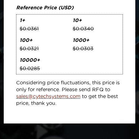
Reference Price (USD)
1+
10+
$0.0361
$0.0340
100+
1000+
$0.0321
$0.0303
10000+
$0.0285
Considering price fluctuations, this price is
only for reference. Please send RFQ to
sales@cytechsystems.com
to get the best
price, thank you.