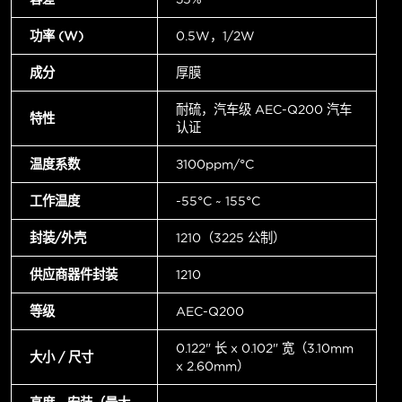
功率 (W)
0.5W，1/2W
成分
厚膜
耐硫，汽车级 AEC-Q200 汽车
特性
认证
温度系数
±100ppm/°C
工作温度
-55°C ~ 155°C
封装/外壳
1210（3225 公制）
供应商器件封装
1210
等级
AEC-Q200
0.122" 长 x 0.102" 宽（3.10mm
大小 / 尺寸
x 2.60mm）