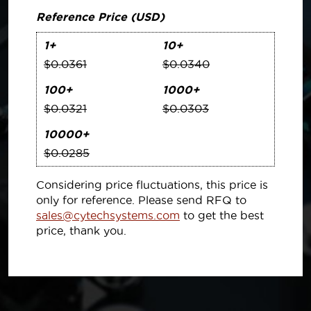
Reference Price (USD)
1+
10+
$0.0361
$0.0340
100+
1000+
$0.0321
$0.0303
10000+
$0.0285
Considering price fluctuations, this price is
only for reference. Please send RFQ to
sales@cytechsystems.com
to get the best
price, thank you.