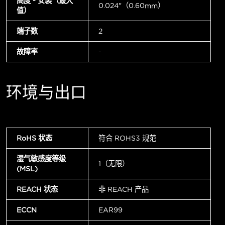
高度 - 安装（最大
0.024"（0.60mm）
值）
端子数
2
故障率
-
环境与出口
RoHS 状态
符合 ROHS3 规范
湿气敏感度等级
1（无限）
(MSL)
REACH 状态
非 REACH 产品
ECCN
EAR99