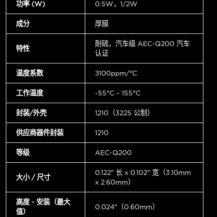
功率 (W)
0.5W，1/2W
成分
厚膜
耐硫，汽车级 AEC-Q200 汽车
特性
认证
温度系数
±100ppm/°C
工作温度
-55°C ~ 155°C
封装/外壳
1210（3225 公制）
供应商器件封装
1210
等级
AEC-Q200
0.122" 长 x 0.102" 宽（3.10mm
大小 / 尺寸
x 2.60mm）
高度 - 安装（最大
0.024"（0.60mm）
值）