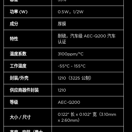
功率 (W)
0.5W，1/2W
成分
厚膜
耐硫，汽车级 AEC-Q200 汽车
特性
认证
温度系数
±100ppm/°C
工作温度
-55°C ~ 155°C
封装/外壳
1210（3225 公制）
供应商器件封装
1210
等级
AEC-Q200
0.122" 长 x 0.102" 宽（3.10mm
大小 / 尺寸
x 2.60mm）