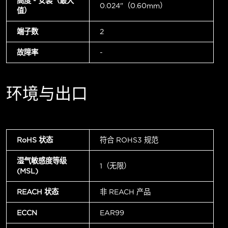
高度 - 安装（最大
0.024"（0.60mm）
值）
端子数
2
故障率
-
环境与出口
RoHS 状态
符合 ROHS3 规范
湿气敏感度等级
1（无限）
(MSL)
REACH 状态
非 REACH 产品
ECCN
EAR99