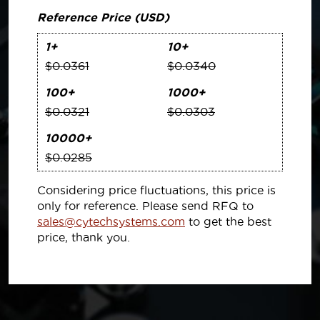
Reference Price (USD)
1+
10+
$0.0361
$0.0340
100+
1000+
$0.0321
$0.0303
10000+
$0.0285
Considering price fluctuations, this price is
only for reference. Please send RFQ to
sales@cytechsystems.com
to get the best
price, thank you.