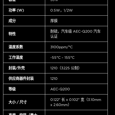
功率 (W)
0.5W，1/2W
成分
厚膜
耐硫，汽车级 AEC-Q200 汽车
特性
认证
温度系数
±100ppm/°C
工作温度
-55°C ~ 155°C
封装/外壳
1210（3225 公制）
供应商器件封装
1210
等级
AEC-Q200
0.122" 长 x 0.102" 宽（3.10mm
大小 / 尺寸
x 2.60mm）