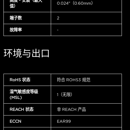
高度 - 安装（最大
0.024"（0.60mm）
值）
端子数
2
故障率
-
环境与出口
RoHS 状态
符合 ROHS3 规范
湿气敏感度等级
1（无限）
(MSL)
REACH 状态
非 REACH 产品
ECCN
EAR99