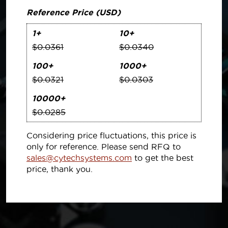
Reference Price (USD)
1+
10+
$0.0361
$0.0340
100+
1000+
$0.0321
$0.0303
10000+
$0.0285
Considering price fluctuations, this price is
only for reference. Please send RFQ to
sales@cytechsystems.com
to get the best
price, thank you.