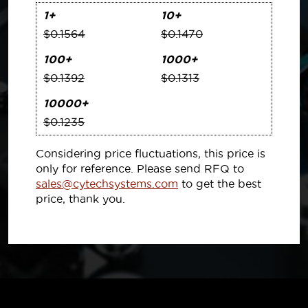
1+
10+
$0.1564
$0.1470
100+
1000+
$0.1392
$0.1313
10000+
$0.1235
Considering price fluctuations, this price is
only for reference. Please send RFQ to
sales@cytechsystems.com
to get the best
price, thank you.