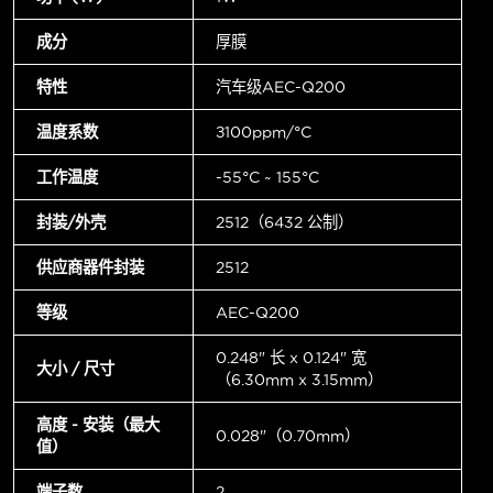
成分
厚膜
特性
汽车级AEC-Q200
温度系数
±100ppm/°C
工作温度
-55°C ~ 155°C
封装/外壳
2512（6432 公制）
供应商器件封装
2512
等级
AEC-Q200
0.248" 长 x 0.124" 宽
大小 / 尺寸
（6.30mm x 3.15mm）
高度 - 安装（最大
0.028"（0.70mm）
值）
端子数
2