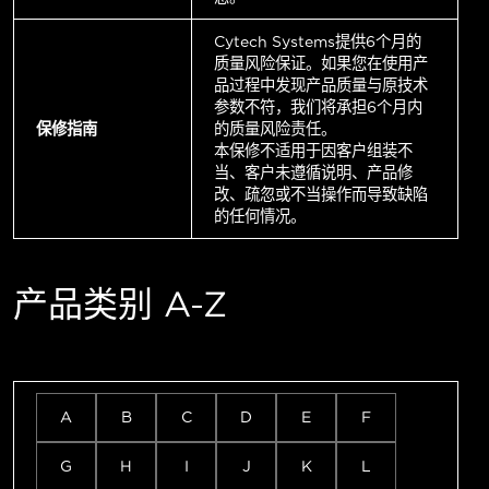
Cytech Systems提供6个月的
质量风险保证。如果您在使用产
品过程中发现产品质量与原技术
参数不符，我们将承担6个月内
保修指南
的质量风险责任。
本保修不适用于因客户组装不
当、客户未遵循说明、产品修
改、疏忽或不当操作而导致缺陷
的任何情况。
产品类别 A-Z
A
B
C
D
E
F
G
H
I
J
K
L