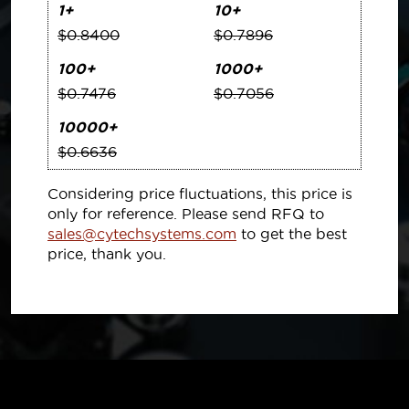
1+
10+
$0.8400
$0.7896
100+
1000+
$0.7476
$0.7056
10000+
$0.6636
Considering price fluctuations, this price is
only for reference. Please send RFQ to
sales@cytechsystems.com
to get the best
price, thank you.