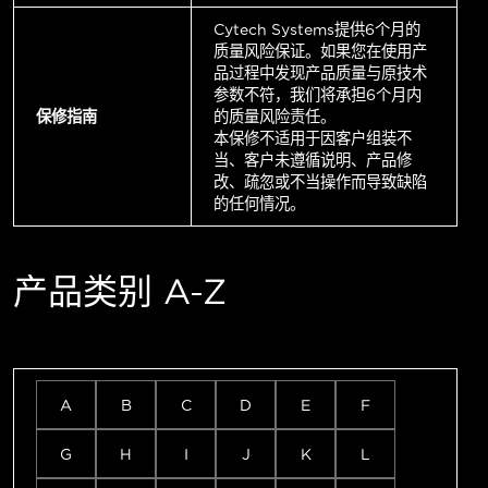
Cytech Systems提供6个月的
质量风险保证。如果您在使用产
品过程中发现产品质量与原技术
参数不符，我们将承担6个月内
保修指南
的质量风险责任。
本保修不适用于因客户组装不
当、客户未遵循说明、产品修
改、疏忽或不当操作而导致缺陷
的任何情况。
产品类别 A-Z
A
B
C
D
E
F
G
H
I
J
K
L