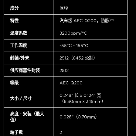
成分
厚膜
特性
汽车级 AEC-Q200，防脉冲
温度系数
±200ppm/°C
工作温度
-55°C ~ 155°C
封装/外壳
2512（6432 公制）
供应商器件封装
2512
等级
AEC-Q200
0.248" 长 x 0.124" 宽
大小 / 尺寸
（6.30mm x 3.15mm）
高度 - 安装（最大
0.028"（0.70mm）
值）
端子数
2