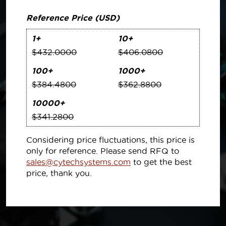
Reference Price (USD)
1+
10+
$432.0000
$406.0800
100+
1000+
$384.4800
$362.8800
10000+
$341.2800
Considering price fluctuations, this price is
only for reference. Please send RFQ to
sales@cytechsystems.com
to get the best
price, thank you.