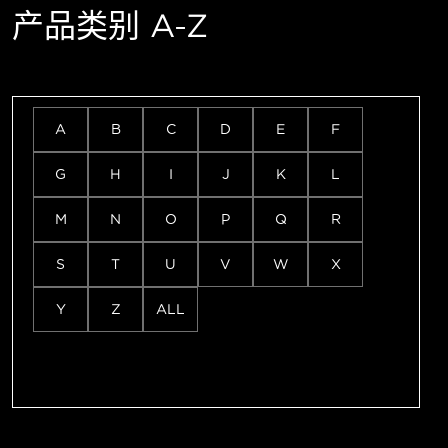
产品类别 A-Z
A
B
C
D
E
F
G
H
I
J
K
L
M
N
O
P
Q
R
S
T
U
V
W
X
Y
Z
ALL