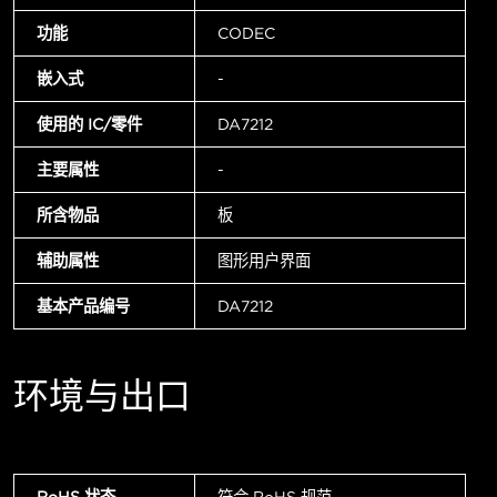
功能
CODEC
嵌入式
-
使用的 IC/零件
DA7212
主要属性
-
所含物品
板
辅助属性
图形用户界面
基本产品编号
DA7212
环境与出口
RoHS 状态
符合 RoHS 规范