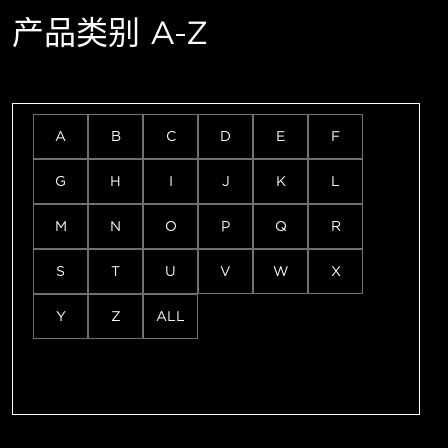
产品类别 A-Z
A
B
C
D
E
F
G
H
I
J
K
L
M
N
O
P
Q
R
S
T
U
V
W
X
Y
Z
ALL