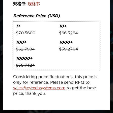
规格书:
规格书
Reference Price (USD)
1+
10+
$70.5600
$66.3264
100+
1000+
$62.7984
$59.2704
10000+
$55.7424
Considering price fluctuations, this price is
only for reference. Please send RFQ to
sales@cytechsystems.com
to get the best
price, thank you.