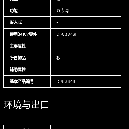
功能
以太网
嵌入式
-
使用的 IC/零件
DP83848I
主要属性
-
所含物品
板
辅助属性
-
基本产品编号
DP83848
环境与出口