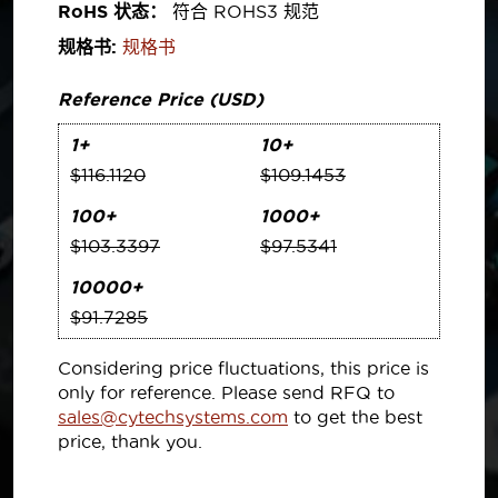
RoHS 状态：
符合 ROHS3 规范
规格书:
规格书
Reference Price (USD)
1+
10+
$116.1120
$109.1453
100+
1000+
$103.3397
$97.5341
10000+
$91.7285
Considering price fluctuations, this price is
only for reference. Please send RFQ to
sales@cytechsystems.com
to get the best
price, thank you.