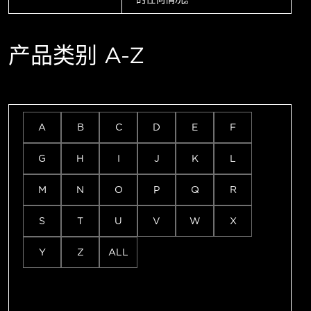
产品类别 A-Z
A
B
C
D
E
F
G
H
I
J
K
L
M
N
O
P
Q
R
S
T
U
V
W
X
Y
Z
ALL