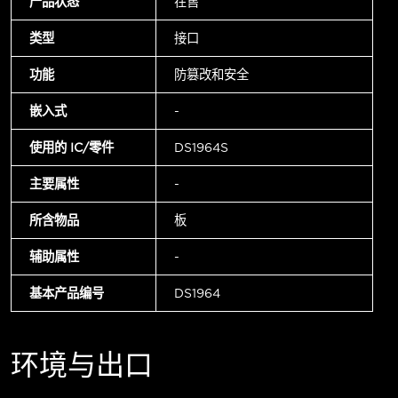
产品状态
在售
类型
接口
功能
防篡改和安全
嵌入式
-
使用的 IC/零件
DS1964S
主要属性
-
所含物品
板
辅助属性
-
基本产品编号
DS1964
环境与出口