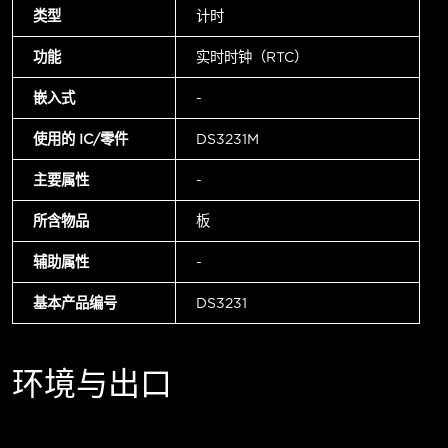
类型
计时
功能
实时时钟（RTC）
嵌入式
-
使用的 IC/零件
DS3231M
主要属性
-
所含物品
板
辅助属性
-
基本产品编号
DS3231
环境与出口