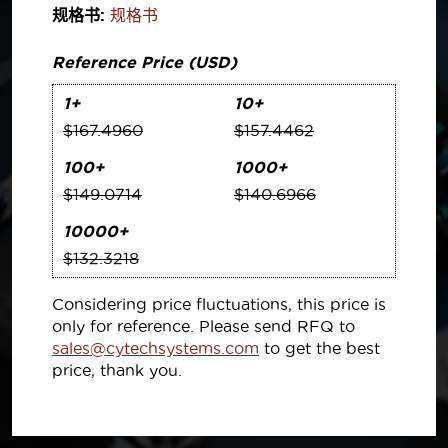
规格书:
规格书
Reference Price (USD)
1+
10+
$167.4960
$157.4462
100+
1000+
$149.0714
$140.6966
10000+
$132.3218
Considering price fluctuations, this price is
only for reference. Please send RFQ to
sales@cytechsystems.com
to get the best
price, thank you.