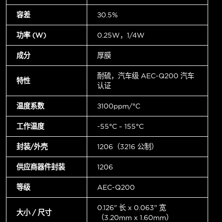
容差
±0.5%
功率 (W)
0.25W，1/4W
成分
厚膜
耐硫，汽车级 AEC-Q200 汽车
特性
认证
温度系数
±100ppm/°C
工作温度
-55°C ~ 155°C
封装/外壳
1206（3216 公制）
供应商器件封装
1206
等级
AEC-Q200
0.126" 长 x 0.063" 宽
大小 / 尺寸
（3.20mm x 1.60mm）