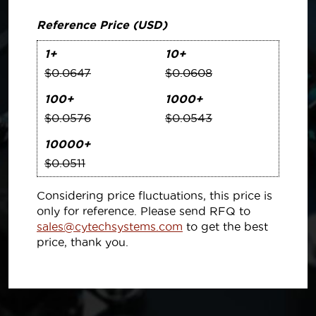
Reference Price (USD)
1+
10+
$0.0647
$0.0608
100+
1000+
$0.0576
$0.0543
10000+
$0.0511
Considering price fluctuations, this price is
only for reference. Please send RFQ to
sales@cytechsystems.com
to get the best
price, thank you.