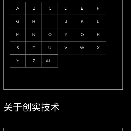
A
B
C
D
E
F
G
H
I
J
K
L
M
N
O
P
Q
R
S
T
U
V
W
X
Y
Z
ALL
关于创实技术