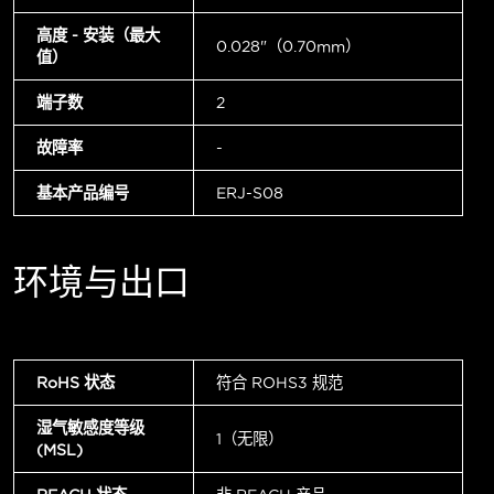
高度 - 安装（最大
0.028"（0.70mm）
值）
端子数
2
故障率
-
基本产品编号
ERJ-S08
环境与出口
RoHS 状态
符合 ROHS3 规范
湿气敏感度等级
1（无限）
(MSL)