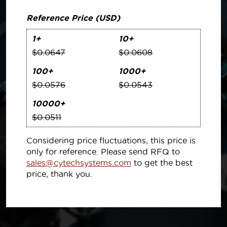
Reference Price (USD)
1+
10+
$0.0647
$0.0608
100+
1000+
$0.0576
$0.0543
10000+
$0.0511
Considering price fluctuations, this price is
only for reference. Please send RFQ to
sales@cytechsystems.com
to get the best
price, thank you.