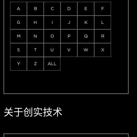
A
B
C
D
E
F
G
H
I
J
K
L
M
N
O
P
Q
R
S
T
U
V
W
X
Y
Z
ALL
关于创实技术