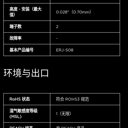
高度 - 安装（最大
0.028"（0.70mm）
值）
端子数
2
故障率
-
基本产品编号
ERJ-S08
环境与出口
RoHS 状态
符合 ROHS3 规范
湿气敏感度等级
1（无限）
(MSL)