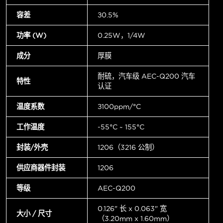
容差
±0.5%
功率 (W)
0.25W，1/4W
成分
厚膜
耐硫，汽车级 AEC-Q200 汽车
特性
认证
温度系数
±100ppm/°C
工作温度
-55°C ~ 155°C
封装/外壳
1206（3216 公制）
供应商器件封装
1206
等级
AEC-Q200
0.126" 长 x 0.063" 宽
大小 / 尺寸
（3.20mm x 1.60mm）