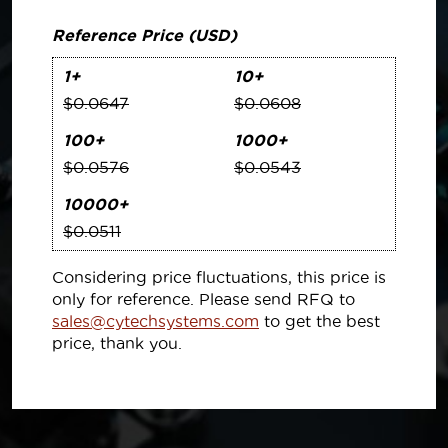
Reference Price (USD)
1+
10+
$0.0647
$0.0608
100+
1000+
$0.0576
$0.0543
10000+
$0.0511
Considering price fluctuations, this price is
only for reference. Please send RFQ to
sales@cytechsystems.com
to get the best
price, thank you.