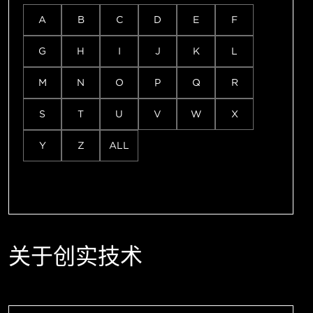
A
B
C
D
E
F
G
H
I
J
K
L
M
N
O
P
Q
R
S
T
U
V
W
X
Y
Z
ALL
关于创实技术