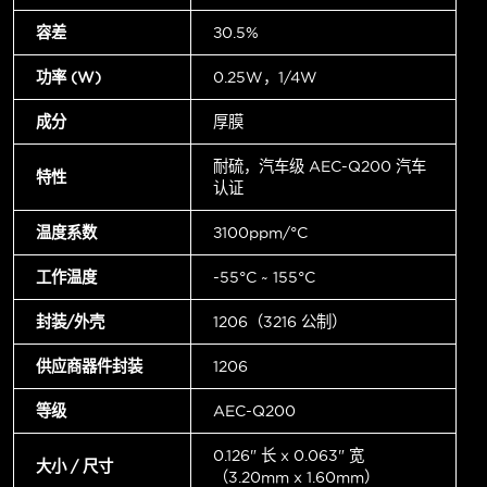
容差
±0.5%
功率 (W)
0.25W，1/4W
成分
厚膜
耐硫，汽车级 AEC-Q200 汽车
特性
认证
温度系数
±100ppm/°C
工作温度
-55°C ~ 155°C
封装/外壳
1206（3216 公制）
供应商器件封装
1206
等级
AEC-Q200
0.126" 长 x 0.063" 宽
大小 / 尺寸
（3.20mm x 1.60mm）