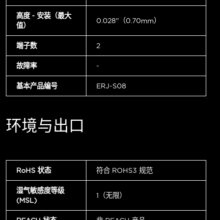
高度 - 安装（最大
0.028"（0.70mm）
值）
端子数
2
故障率
-
基本产品编号
ERJ-S08
环境与出口
RoHS 状态
符合 ROHS3 规范
湿气敏感度等级
1（无限）
(MSL)