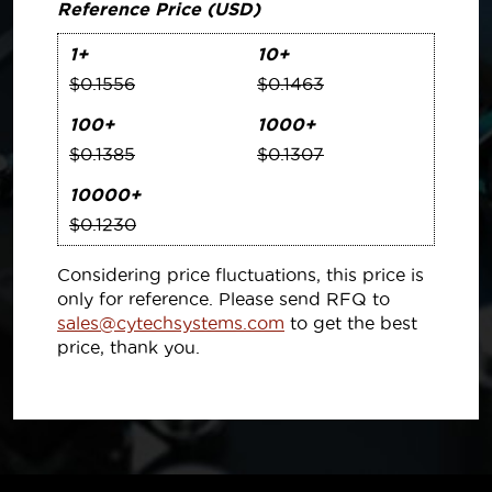
Reference Price (USD)
1+
10+
$0.1556
$0.1463
100+
1000+
$0.1385
$0.1307
10000+
$0.1230
Considering price fluctuations, this price is
only for reference. Please send RFQ to
sales@cytechsystems.com
to get the best
price, thank you.