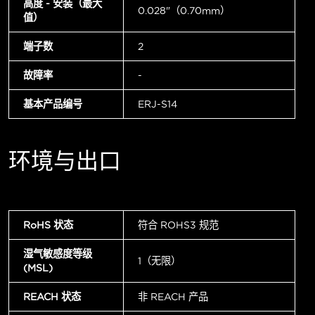
高度 - 安装（最大
0.028"（0.70mm）
值）
端子数
2
故障率
-
基本产品编号
ERJ-S14
环境与出口
RoHS 状态
符合 ROHS3 规范
湿气敏感度等级
1（无限）
(MSL)
REACH 状态
非 REACH 产品