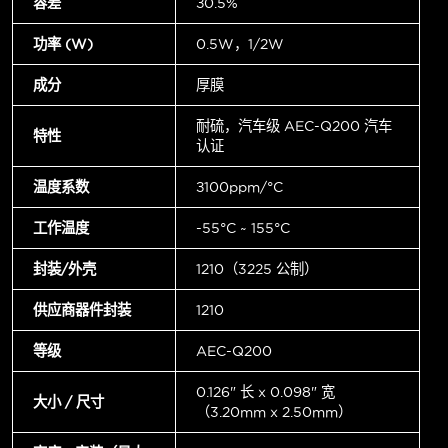
容差
±0.5%
功率 (W)
0.5W，1/2W
成分
厚膜
耐硫，汽车级 AEC-Q200 汽车
特性
认证
温度系数
±100ppm/°C
工作温度
-55°C ~ 155°C
封装/外壳
1210（3225 公制）
供应商器件封装
1210
等级
AEC-Q200
0.126" 长 x 0.098" 宽
大小 / 尺寸
（3.20mm x 2.50mm）