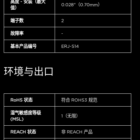
高度 - 安装（最大
0.028"（0.70mm）
值）
端子数
2
故障率
-
基本产品编号
ERJ-S14
环境与出口
RoHS 状态
符合 ROHS3 规范
湿气敏感度等级
1（无限）
(MSL)
REACH 状态
非 REACH 产品