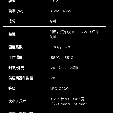
容差
±0.5%
功率 (W)
0.5W，1/2W
成分
厚膜
耐硫，汽车级 AEC-Q200 汽车
特性
认证
温度系数
±100ppm/°C
工作温度
-55°C ~ 155°C
封装/外壳
1210（3225 公制）
供应商器件封装
1210
等级
AEC-Q200
0.126" 长 x 0.098" 宽
大小 / 尺寸
（3.20mm x 2.50mm）