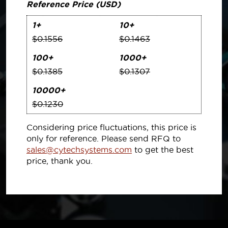
Reference Price (USD)
1+
10+
$0.1556
$0.1463
100+
1000+
$0.1385
$0.1307
10000+
$0.1230
Considering price fluctuations, this price is
only for reference. Please send RFQ to
sales@cytechsystems.com
to get the best
price, thank you.