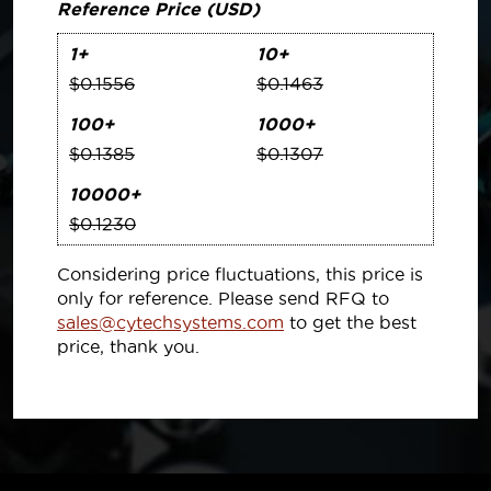
Reference Price (USD)
1+
10+
$0.1556
$0.1463
100+
1000+
$0.1385
$0.1307
10000+
$0.1230
Considering price fluctuations, this price is
only for reference. Please send RFQ to
sales@cytechsystems.com
to get the best
price, thank you.