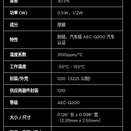
容差
±0.5%
功率 (W)
0.5W，1/2W
成分
厚膜
耐硫，汽车级 AEC-Q200 汽车
特性
认证
温度系数
±100ppm/°C
工作温度
-55°C ~ 155°C
封装/外壳
1210（3225 公制）
供应商器件封装
1210
等级
AEC-Q200
0.126" 长 x 0.098" 宽
大小 / 尺寸
（3.20mm x 2.50mm）