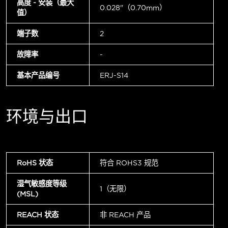
高度 - 安装（最大
0.028"（0.70mm）
值）
端子数
2
故障率
-
基本产品编号
ERJ-S14
环境与出口
RoHS 状态
符合 ROHS3 规范
湿气敏感度等级
1（无限）
(MSL)
REACH 状态
非 REACH 产品