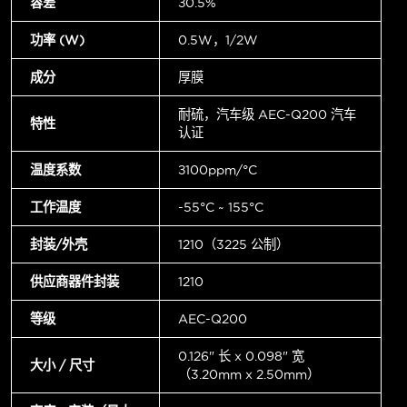
容差
±0.5%
功率 (W)
0.5W，1/2W
成分
厚膜
耐硫，汽车级 AEC-Q200 汽车
特性
认证
温度系数
±100ppm/°C
工作温度
-55°C ~ 155°C
封装/外壳
1210（3225 公制）
供应商器件封装
1210
等级
AEC-Q200
0.126" 长 x 0.098" 宽
大小 / 尺寸
（3.20mm x 2.50mm）