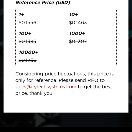
Reference Price (USD)
1+
10+
$0.1556
$0.1463
100+
1000+
$0.1385
$0.1307
10000+
$0.1230
Considering price fluctuations, this price is
only for reference. Please send RFQ to
sales@cytechsystems.com
to get the best
price, thank you.