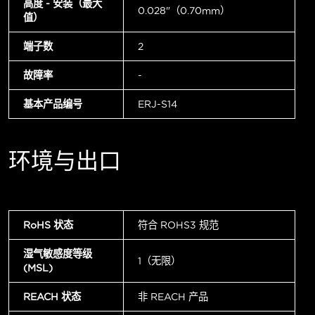
高度 - 安装（最大
0.028"（0.70mm）
值）
端子数
2
故障率
-
基本产品编号
ERJ-S14
环境与出口
RoHS 状态
符合 ROHS3 规范
湿气敏感度等级
1（无限）
(MSL)
REACH 状态
非 REACH 产品