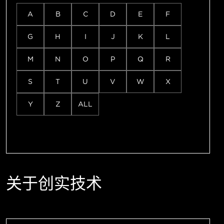
A
B
C
D
E
F
G
H
I
J
K
L
M
N
O
P
Q
R
S
T
U
V
W
X
Y
Z
ALL
关于创实技术