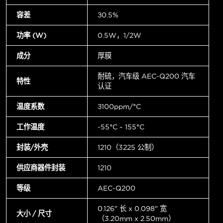
容差
±0.5%
功率 (W)
0.5W，1/2W
成分
厚膜
耐硫，汽车级 AEC-Q200 汽车
特性
认证
温度系数
±100ppm/°C
工作温度
-55°C ~ 155°C
封装/外壳
1210（3225 公制）
供应商器件封装
1210
等级
AEC-Q200
0.126" 长 x 0.098" 宽
大小 / 尺寸
（3.20mm x 2.50mm）