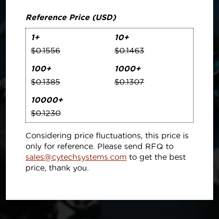
Reference Price (USD)
1+
10+
$0.1556
$0.1463
100+
1000+
$0.1385
$0.1307
10000+
$0.1230
Considering price fluctuations, this price is
only for reference. Please send RFQ to
sales@cytechsystems.com
to get the best
price, thank you.