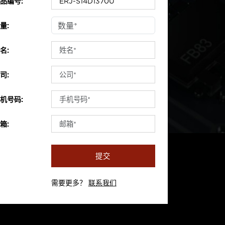
品编号:
量:
名:
司:
机号码:
箱:
提交
需要更多？
联系我们