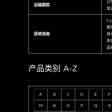
订
运输跟踪
发
C
使
保修指南
将
本
品
产品类别 A-Z
A
B
C
D
E
F
M
N
O
P
Q
R