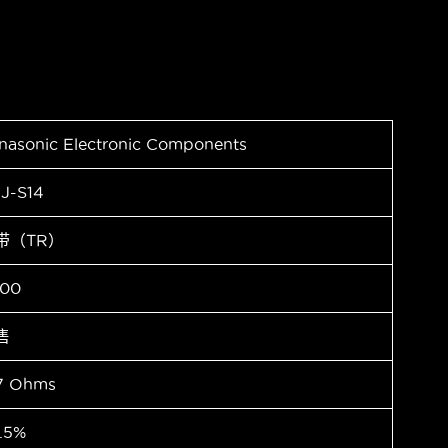
nasonic Electronic Components
J-S14
带（TR）
00
售
7 Ohms
.5%