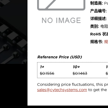
制造商:
Pa
产品编号:
详细描述:
类别:
电阻
RoHS 状
规格书:
规
Reference Price (USD)
1+
10+
1
$0.1556
$0.1463
$
Considering price fluctuations, this p
sales@cytechsystems.com
to get the 