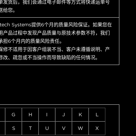
单发货后，我们会通过电子邮件等方式将快递运单号
送给您。
ytech Systems提供6个月的质量风险保证。如果您在
用产品过程中发现产品质量与原技术参数不符，我们
承担6个月内的质量风险责任。
保修不适用于因客户组装不当、客户未遵循说明、产
修改、疏忽或不当操作而导致缺陷的任何情况。
G
H
I
J
K
L
S
T
U
V
W
X