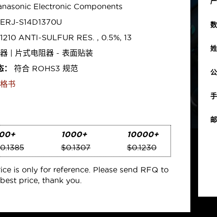
产
nasonic Electronic Components
ERJ-S14D1370U
数
1210 ANTI-SULFUR RES. , 0.5%, 13
姓
器 | 片式电阻器 - 表面贴装
态：
符合 ROHS3 规范
公
格书
手
邮
00+
1000+
10000+
0.1385
$0.1307
$0.1230
rice is only for reference. Please send RFQ to
best price, thank you.