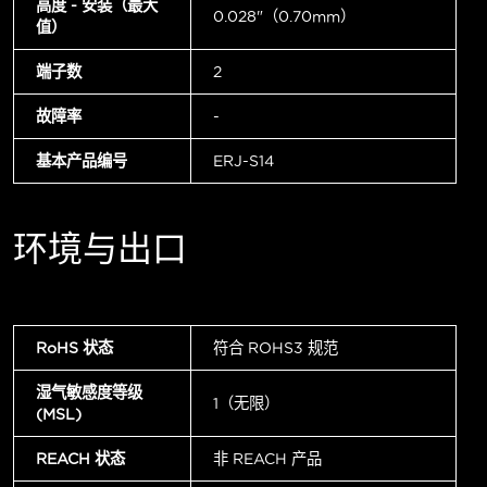
高度 - 安装（最大
0.028"（0.70mm）
值）
端子数
2
故障率
-
基本产品编号
ERJ-S14
环境与出口
RoHS 状态
符合 ROHS3 规范
湿气敏感度等级
1（无限）
(MSL)
REACH 状态
非 REACH 产品