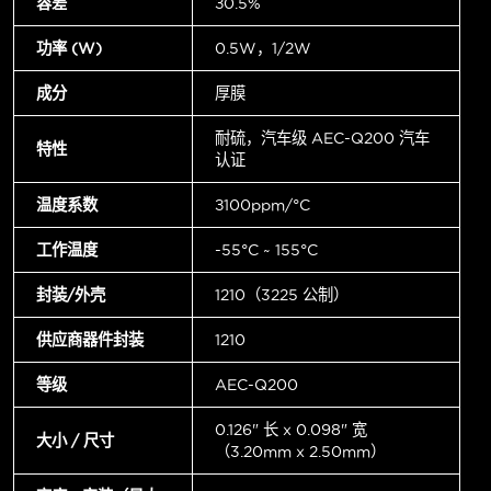
容差
±0.5%
功率 (W)
0.5W，1/2W
成分
厚膜
耐硫，汽车级 AEC-Q200 汽车
特性
认证
温度系数
±100ppm/°C
工作温度
-55°C ~ 155°C
封装/外壳
1210（3225 公制）
供应商器件封装
1210
等级
AEC-Q200
0.126" 长 x 0.098" 宽
大小 / 尺寸
（3.20mm x 2.50mm）