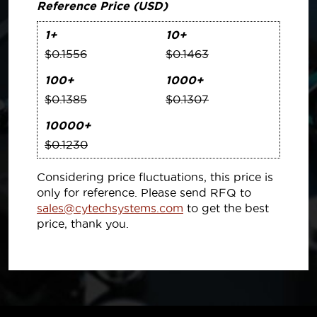
Reference Price (USD)
1+
10+
$0.1556
$0.1463
100+
1000+
$0.1385
$0.1307
10000+
$0.1230
Considering price fluctuations, this price is
only for reference. Please send RFQ to
sales@cytechsystems.com
to get the best
price, thank you.