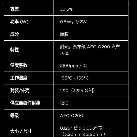
容差
±0.5%
功率 (W)
0.5W，1/2W
成分
厚膜
耐硫，汽车级 AEC-Q200 汽车
特性
认证
温度系数
±100ppm/°C
工作温度
-55°C ~ 155°C
封装/外壳
1210（3225 公制）
供应商器件封装
1210
等级
AEC-Q200
0.126" 长 x 0.098" 宽
大小 / 尺寸
（3.20mm x 2.50mm）