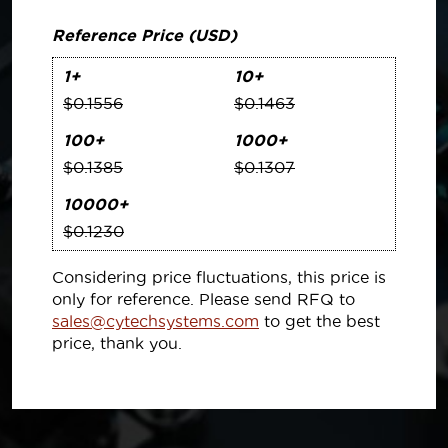
Reference Price (USD)
1+
10+
$0.1556
$0.1463
100+
1000+
$0.1385
$0.1307
10000+
$0.1230
Considering price fluctuations, this price is
only for reference. Please send RFQ to
sales@cytechsystems.com
to get the best
price, thank you.