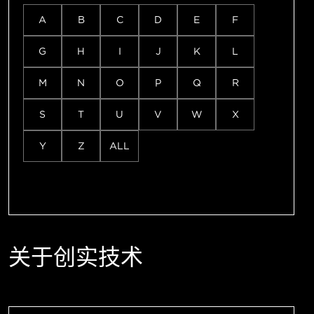
A
B
C
D
E
F
G
H
I
J
K
L
M
N
O
P
Q
R
S
T
U
V
W
X
Y
Z
ALL
关于创实技术