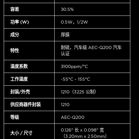
容差
±0.5%
功率 (W)
0.5W，1/2W
成分
厚膜
耐硫，汽车级 AEC-Q200 汽车
特性
认证
温度系数
±100ppm/°C
工作温度
-55°C ~ 155°C
封装/外壳
1210（3225 公制）
供应商器件封装
1210
等级
AEC-Q200
0.126" 长 x 0.098" 宽
大小 / 尺寸
（3.20mm x 2.50mm）