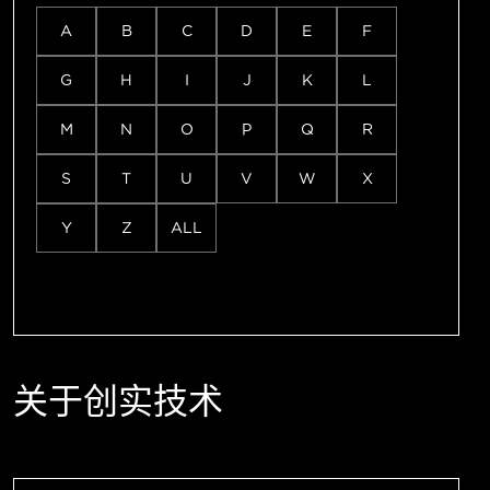
A
B
C
D
E
F
G
H
I
J
K
L
M
N
O
P
Q
R
S
T
U
V
W
X
Y
Z
ALL
关于创实技术