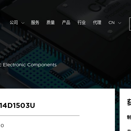
公司
服务
质量
产品
行业
代理
CN
c Electronic Components
S14D1503U
制
0