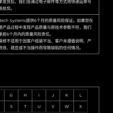
单发货后，我们会通过电子邮件等方式将快递运单号
送给您。
ytech Systems提供6个月的质量风险保证。如果您在
用产品过程中发现产品质量与原技术参数不符，我们
承担6个月内的质量风险责任。
保修不适用于因客户组装不当、客户未遵循说明、产
修改、疏忽或不当操作而导致缺陷的任何情况。
G
H
I
J
K
L
S
T
U
V
W
X