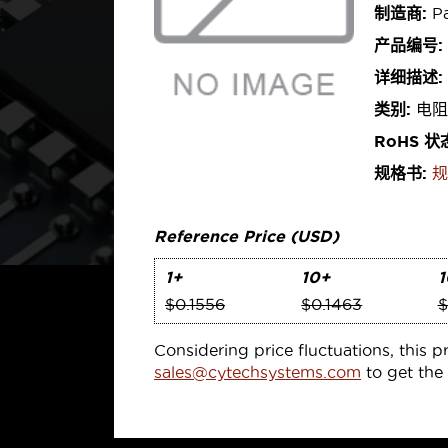
制造商:
Pa
产品编号:
详细描述:
类别:
电阻
RoHS 状
规格书:
规
Reference Price (USD)
1+
10+
1
$0.1556
$0.1463
$
Considering price fluctuations, this p
sales@cytechsystems.com
to get the 