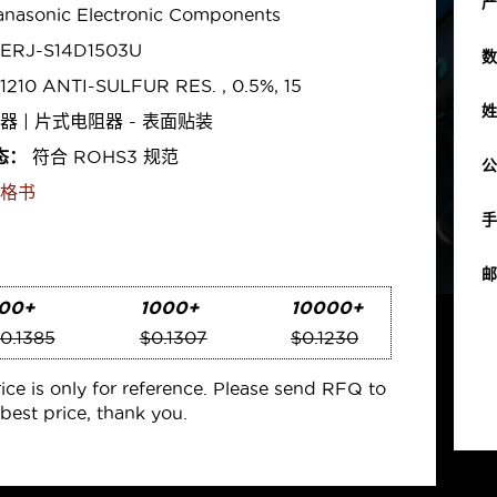
产
nasonic Electronic Components
ERJ-S14D1503U
数
1210 ANTI-SULFUR RES. , 0.5%, 15
姓
器 | 片式电阻器 - 表面贴装
态：
符合 ROHS3 规范
公
格书
手
邮
00+
1000+
10000+
0.1385
$0.1307
$0.1230
rice is only for reference. Please send RFQ to
best price, thank you.