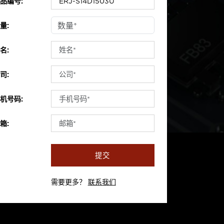
品编号:
量:
名:
司:
机号码:
箱:
提交
需要更多？
联系我们