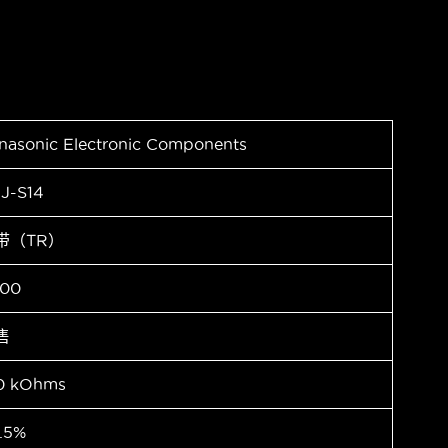
nasonic Electronic Components
J-S14
带（TR）
00
售
0 kOhms
.5%