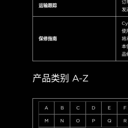
订
运输跟踪
发
C
使
保修指南
将
本
品
产品类别 A-Z
A
B
C
D
E
F
M
N
O
P
Q
R