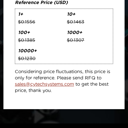
Reference Price (USD)
1+
10+
$0.1556
$0.1463
100+
1000+
$0.1385
$0.1307
10000+
$0.1230
Considering price fluctuations, this price is
only for reference. Please send RFQ to
sales@cytechsystems.com
to get the best
price, thank you.