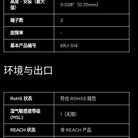
高度 - 安装（最大
0.028"（0.70mm）
值）
端子数
2
故障率
-
基本产品编号
ERJ-S14
环境与出口
RoHS 状态
符合 ROHS3 规范
湿气敏感度等级
1（无限）
(MSL)
REACH 状态
非 REACH 产品