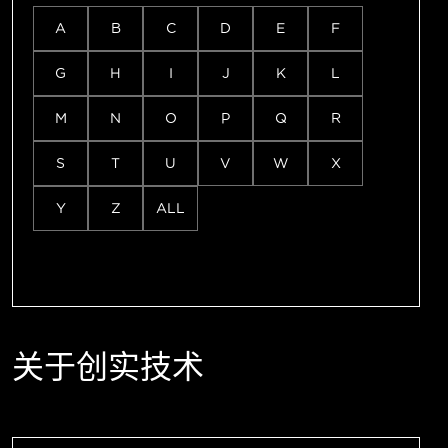
A
B
C
D
E
F
G
H
I
J
K
L
M
N
O
P
Q
R
S
T
U
V
W
X
Y
Z
ALL
关于创实技术