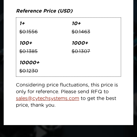
Reference Price (USD)
1+
10+
$0.1556
$0.1463
100+
1000+
$0.1385
$0.1307
10000+
$0.1230
Considering price fluctuations, this price is
only for reference. Please send RFQ to
sales@cytechsystems.com
to get the best
price, thank you.