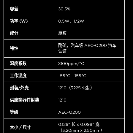
容差
±0.5%
功率 (W)
0.5W，1/2W
成分
厚膜
耐硫，汽车级 AEC-Q200 汽车
特性
认证
温度系数
±100ppm/°C
工作温度
-55°C ~ 155°C
封装/外壳
1210（3225 公制）
供应商器件封装
1210
等级
AEC-Q200
0.126" 长 x 0.098" 宽
大小 / 尺寸
（3.20mm x 2.50mm）