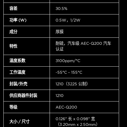
容差
±0.5%
功率 (W)
0.5W，1/2W
成分
厚膜
耐硫，汽车级 AEC-Q200 汽车
特性
认证
温度系数
±100ppm/°C
工作温度
-55°C ~ 155°C
封装/外壳
1210（3225 公制）
供应商器件封装
1210
等级
AEC-Q200
0.126" 长 x 0.098" 宽
大小 / 尺寸
（3.20mm x 2.50mm）