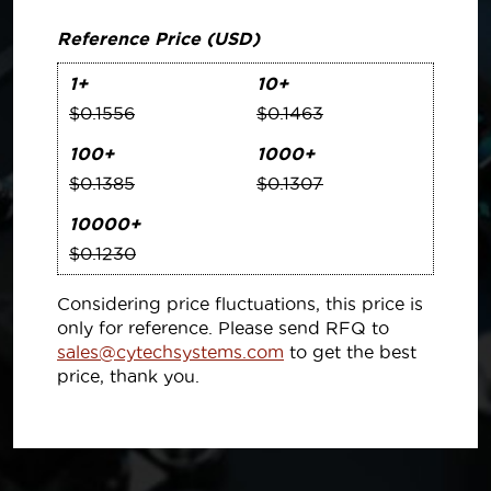
Reference Price (USD)
1+
10+
$0.1556
$0.1463
100+
1000+
$0.1385
$0.1307
10000+
$0.1230
Considering price fluctuations, this price is
only for reference. Please send RFQ to
sales@cytechsystems.com
to get the best
price, thank you.