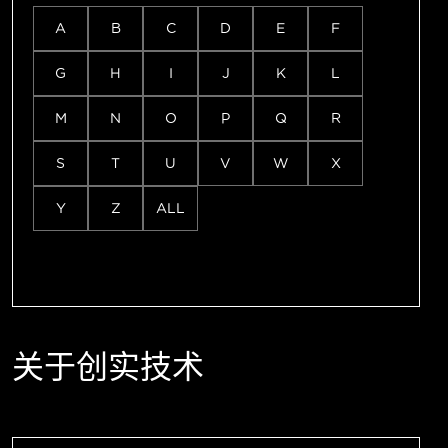
A
B
C
D
E
F
G
H
I
J
K
L
M
N
O
P
Q
R
S
T
U
V
W
X
Y
Z
ALL
关于创实技术