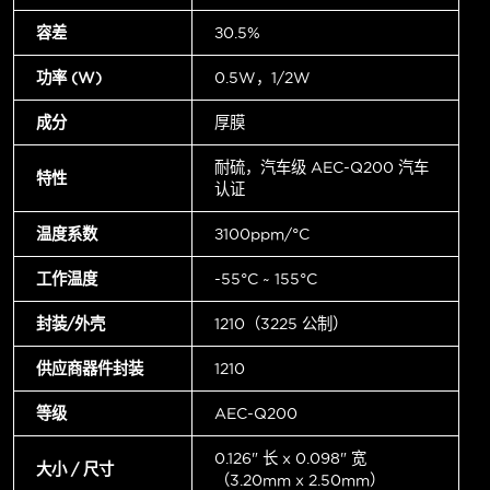
容差
±0.5%
功率 (W)
0.5W，1/2W
成分
厚膜
耐硫，汽车级 AEC-Q200 汽车
特性
认证
温度系数
±100ppm/°C
工作温度
-55°C ~ 155°C
封装/外壳
1210（3225 公制）
供应商器件封装
1210
等级
AEC-Q200
0.126" 长 x 0.098" 宽
大小 / 尺寸
（3.20mm x 2.50mm）