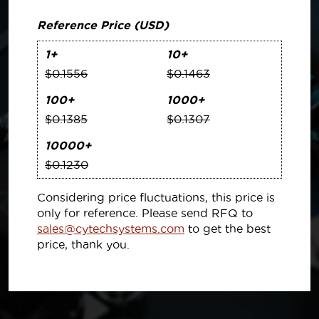
Reference Price (USD)
1+
10+
$0.1556
$0.1463
100+
1000+
$0.1385
$0.1307
10000+
$0.1230
Considering price fluctuations, this price is
only for reference. Please send RFQ to
sales@cytechsystems.com
to get the best
price, thank you.