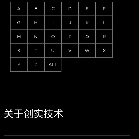
A
B
C
D
E
F
G
H
I
J
K
L
M
N
O
P
Q
R
S
T
U
V
W
X
Y
Z
ALL
关于创实技术