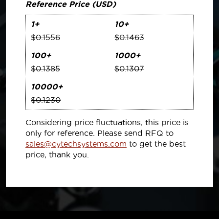
Reference Price (USD)
1+
10+
$0.1556
$0.1463
100+
1000+
$0.1385
$0.1307
10000+
$0.1230
Considering price fluctuations, this price is
only for reference. Please send RFQ to
sales@cytechsystems.com
to get the best
price, thank you.