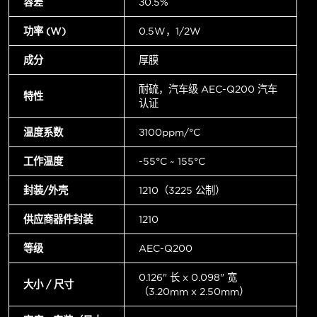
容差
±0.5%
功率 (W)
0.5W，1/2W
成分
厚膜
耐硫，汽车级 AEC-Q200 汽车
特性
认证
温度系数
±100ppm/°C
工作温度
-55°C ~ 155°C
封装/外壳
1210（3225 公制）
供应商器件封装
1210
等级
AEC-Q200
0.126" 长 x 0.098" 宽
大小 / 尺寸
（3.20mm x 2.50mm）