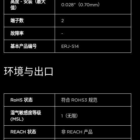
高度 - 安装（最大
0.028"（0.70mm）
值）
端子数
2
故障率
-
基本产品编号
ERJ-S14
环境与出口
RoHS 状态
符合 ROHS3 规范
湿气敏感度等级
1（无限）
(MSL)
REACH 状态
非 REACH 产品