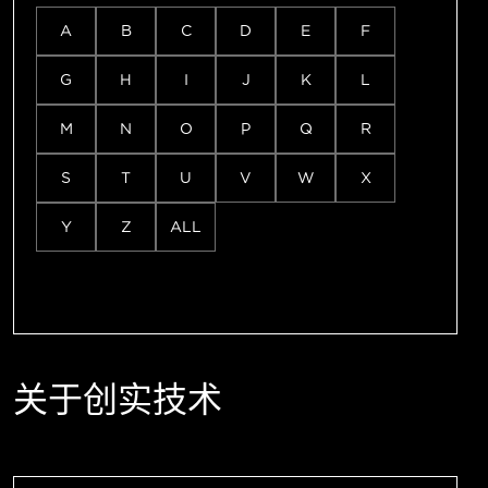
A
B
C
D
E
F
G
H
I
J
K
L
M
N
O
P
Q
R
S
T
U
V
W
X
Y
Z
ALL
关于创实技术