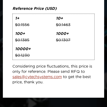
Reference Price (USD)
1+
10+
$0.1556
$0.1463
100+
1000+
$0.1385
$0.1307
10000+
$0.1230
Considering price fluctuations, this price is
only for reference. Please send RFQ to
sales@cytechsystems.com
to get the best
price, thank you.