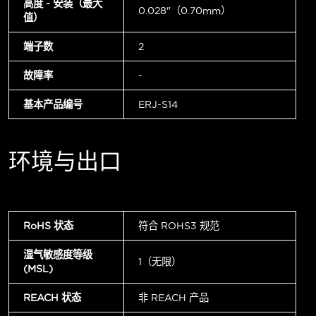
高度 - 安装（最大
0.028"（0.70mm）
值）
端子数
2
故障率
-
基本产品编号
ERJ-S14
环境与出口
RoHS 状态
符合 ROHS3 规范
湿气敏感度等级
1（无限）
(MSL)
REACH 状态
非 REACH 产品