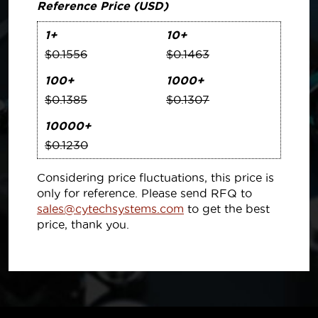
Reference Price (USD)
1+
10+
$0.1556
$0.1463
100+
1000+
$0.1385
$0.1307
10000+
$0.1230
Considering price fluctuations, this price is
only for reference. Please send RFQ to
sales@cytechsystems.com
to get the best
price, thank you.