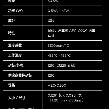
容差
±0.5%
功率 (W)
0.5W，1/2W
成分
厚膜
耐硫，汽车级 AEC-Q200 汽车
特性
认证
温度系数
±100ppm/°C
工作温度
-55°C ~ 155°C
封装/外壳
1210（3225 公制）
供应商器件封装
1210
等级
AEC-Q200
0.126" 长 x 0.098" 宽
大小 / 尺寸
（3.20mm x 2.50mm）