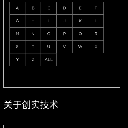
A
B
C
D
E
F
G
H
I
J
K
L
M
N
O
P
Q
R
S
T
U
V
W
X
Y
Z
ALL
关于创实技术