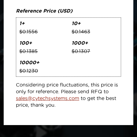
Reference Price (USD)
1+
10+
$0.1556
$0.1463
100+
1000+
$0.1385
$0.1307
10000+
$0.1230
Considering price fluctuations, this price is
only for reference. Please send RFQ to
sales@cytechsystems.com
to get the best
price, thank you.