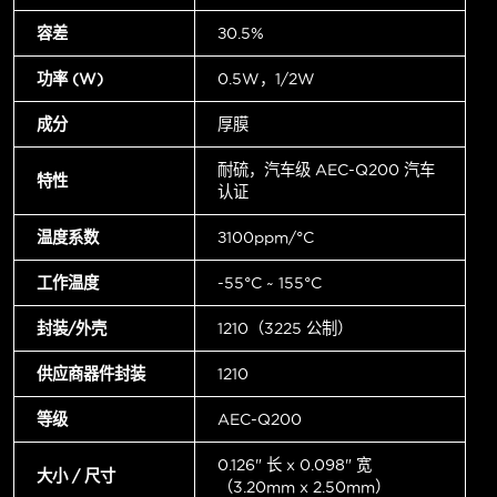
容差
±0.5%
功率 (W)
0.5W，1/2W
成分
厚膜
耐硫，汽车级 AEC-Q200 汽车
特性
认证
温度系数
±100ppm/°C
工作温度
-55°C ~ 155°C
封装/外壳
1210（3225 公制）
供应商器件封装
1210
等级
AEC-Q200
0.126" 长 x 0.098" 宽
大小 / 尺寸
（3.20mm x 2.50mm）