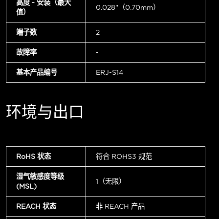
高度 - 安装（最大
0.028"（0.70mm）
值）
端子数
2
故障率
-
基本产品编号
ERJ-S14
环境与出口
RoHS 状态
符合 ROHS3 规范
湿气敏感度等级
1（无限）
(MSL)
REACH 状态
非 REACH 产品