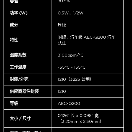
容差
±0.5%
功率 (W)
0.5W，1/2W
成分
厚膜
耐硫，汽车级 AEC-Q200 汽车
特性
认证
温度系数
±100ppm/°C
工作温度
-55°C ~ 155°C
封装/外壳
1210（3225 公制）
供应商器件封装
1210
等级
AEC-Q200
0.126" 长 x 0.098" 宽
大小 / 尺寸
（3.20mm x 2.50mm）