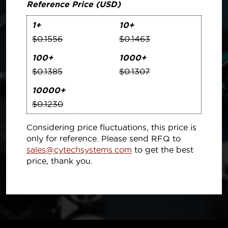
Reference Price (USD)
1+
10+
$0.1556
$0.1463
100+
1000+
$0.1385
$0.1307
10000+
$0.1230
Considering price fluctuations, this price is
only for reference. Please send RFQ to
sales@cytechsystems.com
to get the best
price, thank you.